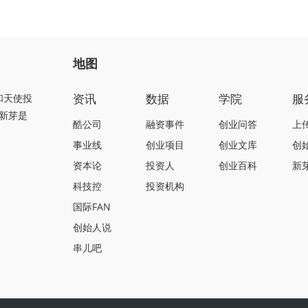
地图
资讯
数据
学院
服
和天使投
新芽是
酷公司
融资事件
创业问答
上
事业线
创业项目
创业文库
创
资本论
投资人
创业百科
新
科技控
投资机构
国际FAN
创始人说
串儿吧