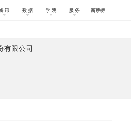
资 讯
数 据
学 院
服 务
新芽榜
份有限公司