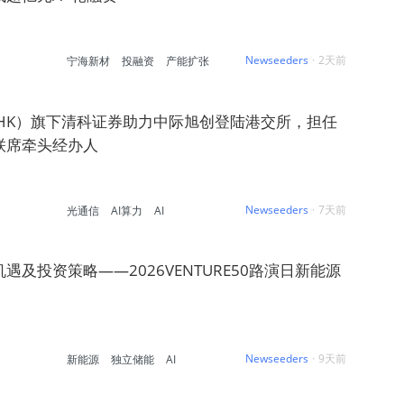
Newseeders
·
2天前
宁海新材
投融资
产能扩张
5.HK）旗下清科证券助力中际旭创登陆港交所，担任
联席牵头经办人
Newseeders
·
7天前
光通信
AI算力
AI
及投资策略——2026VENTURE50路演日新能源
Newseeders
·
9天前
新能源
独立储能
AI