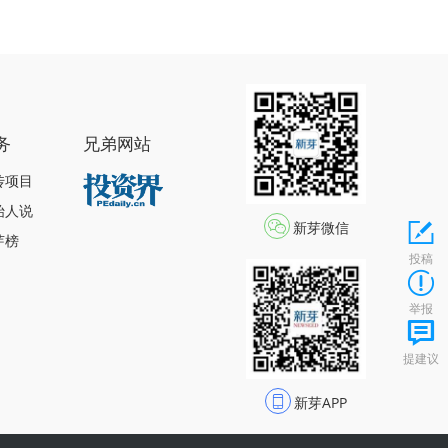
务
兄弟网站
传项目
始人说
新芽微信
芽榜
投稿
举报
提建议
新芽APP