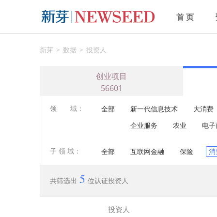
首 页
新芽
数据
投资人
创业项目
56601
领 域：
全部
新一代信息技术
大消费
企业服务
农业
电子
子 领 域：
全部
互联网金融
保险
消
5
共筛选出
位认证投资人
投资人