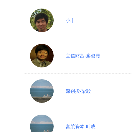
小十
宜信财富-廖俊霞
深创投-梁毅
富航资本-叶成