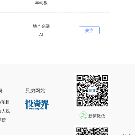
早幼教
地产金融
关注
AI
务
兄弟网站
传项目
始人说
新芽微信
芽榜