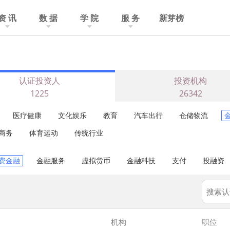
资 讯
数 据
学 院
服 务
新芽榜
认证投资人
投资机构
1225
26342
医疗健康
文化娱乐
教育
汽车出行
仓储物流
商务
体育运动
传统行业
费金融
金融服务
虚拟货币
金融科技
支付
投融资
机构
职位