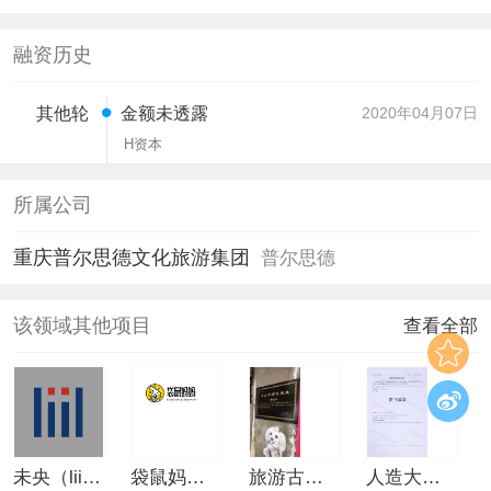
融资历史
金额未透露
2020年04月07日
其他轮
H
资本
所属公司
重庆普尔思德文化旅游集团
普尔思德
该领域其他项目
查看全部
未央（liil Inc.）
袋鼠妈妈健康零食便利店千城百店连锁项目
旅游古镇围炉茶下午茶
人造大扫把(清扫垃圾用)