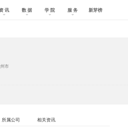
资 讯
数 据
学 院
服 务
新芽榜
杭州市
所属公司
相关资讯