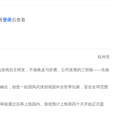
请
登录
后查看
杭州市
务为游戏自主研发，不做换皮与抄袭。公司发展的三部曲——先做
相融合，创造一款国风武侠游戏面向全世界玩家，旨在全球范围
号审核通过后再上线国内。游戏预计上线第四个月开始正式盈