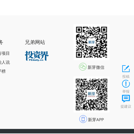
务
兄弟网站
传项目
始人说
新芽微信
芽榜
投稿
举报
提建议
新芽APP