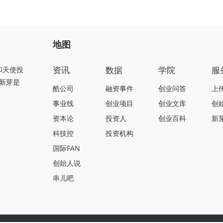
地图
资讯
数据
学院
服
和天使投
新芽是
酷公司
融资事件
创业问答
上
事业线
创业项目
创业文库
创
资本论
投资人
创业百科
新
科技控
投资机构
国际FAN
创始人说
串儿吧