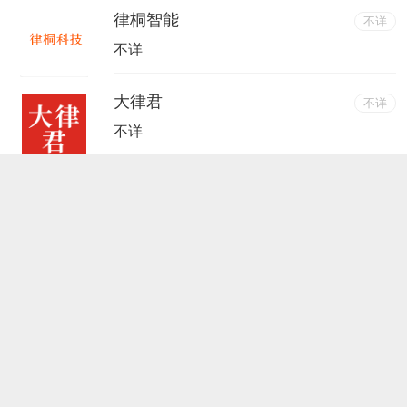
律桐智能
不详
不详
大律君
不详
不详
八月瓜
不详
不详
债全网
不详
不详
互联网+智能财税
不详
不详