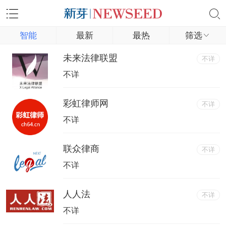
智能
最新
最热
筛选
未来法律联盟
不详
不详
彩虹律师网
不详
不详
联众律商
不详
不详
人人法
不详
不详