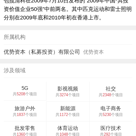
包揽清科在2009年7月10日发布的“2009年中国*具投
资价值企业50强”中前两名。其中匹克运动和雷士照明
分别在2009年底和2010年初在香港上市。
所属机构
优势资本（私募投资）有限公司
优势资本
涉及领域
5G
影视视频
社交
共
5208
个项目
共
3274
个项目
共
2348
个项目
旅游户外
新能源
电子商务
共
1837
个项目
共
1172
个项目
共
5230
个项目
批发零售
体育运动
医疗技术
共
1360
个项目
共
1048
个项目
共
292
个项目