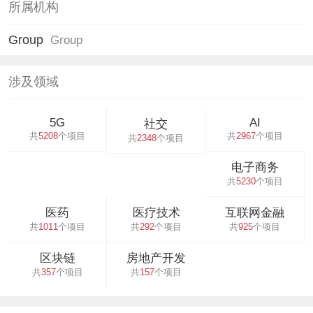
所属机构
Group
Group
涉及领域
5G
AI
社交
共
5208
个项目
共
2967
个项目
共
2348
个项目
电子商务
共
5230
个项目
医药
医疗技术
互联网金融
共
1011
个项目
共
292
个项目
共
925
个项目
区块链
房地产开发
共
357
个项目
共
157
个项目