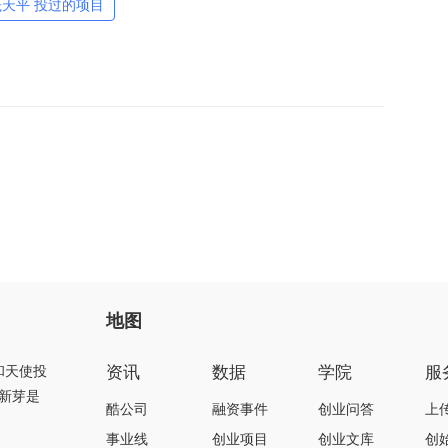
晟天平 投过的项目
地图
资讯
数据
学院
服
和天使投
新芽是
酷公司
融资事件
创业问答
上
事业线
创业项目
创业文库
创