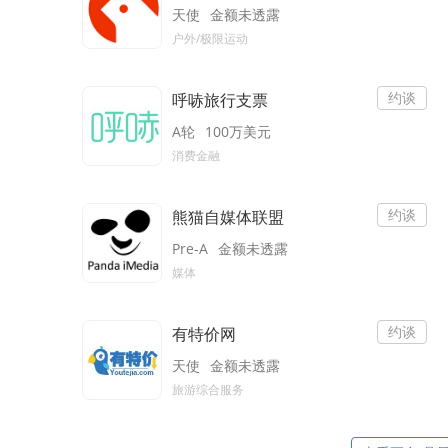
天使
金额未透露
户外/极限运动
约谈
呼哧旅行支票
A轮
100万美元
消费金融
约谈
熊猫自媒体联盟
Pre-A
金额未透露
媒体
约谈
有特价网
天使
金额未透露
旅游综合服务