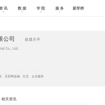
资 讯
数 据
学 院
服 务
新芽榜
有限公司
鼎晟天平
tal Co., Ltd.
乐
互联网金融
社交
企业服务
相关资讯