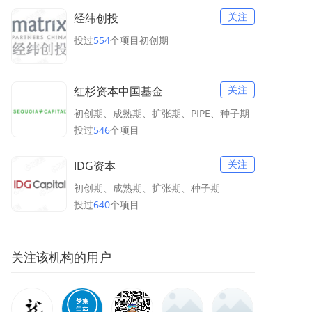
关注
经纬创投
投过
554
个项目
初创期
关注
红杉资本中国基金
初创期、成熟期、扩张期、PIPE、种子期
投过
546
个项目
关注
IDG资本
初创期、成熟期、扩张期、种子期
投过
640
个项目
关注
该机构的用户