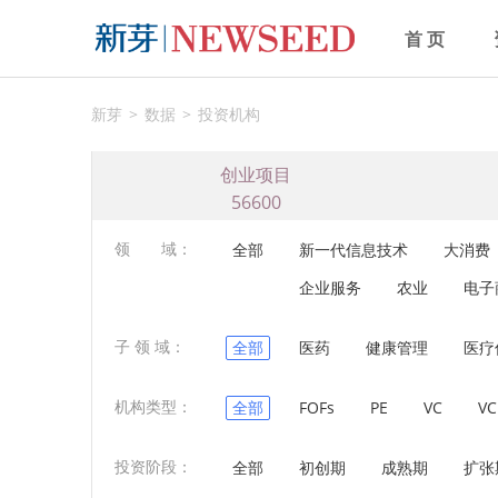
首 页
新芽
数据
投资机构
创业项目
56600
领 域：
全部
新一代信息技术
大消费
企业服务
农业
电子
子 领 域：
全部
医药
健康管理
医疗
机构类型：
全部
FOFs
PE
VC
VC
投资阶段：
全部
初创期
成熟期
扩张