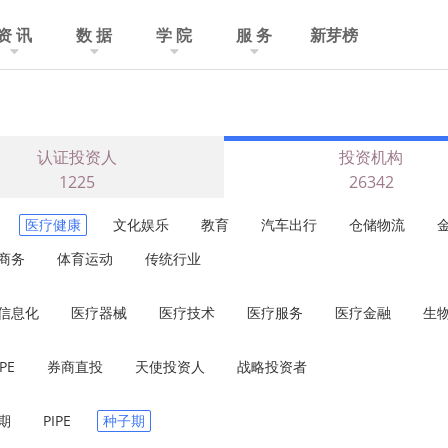
资 讯
数 据
学 院
服 务
新芽榜
认证投资人
投资机构
1225
26342
医疗健康
文化娱乐
教育
汽车出行
仓储物流
商务
体育运动
传统行业
信息化
医疗器械
医疗技术
医疗服务
医疗金融
生
PE
券商直投
天使投资人
战略投资者
期
PIPE
种子期