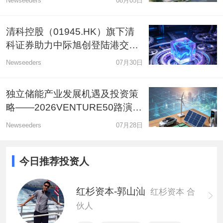
Newseeders
08月05日
宸境科技完成新一轮数千万美金战略融资
商用洗碗机租赁平台「小格智能」完成A轮融
清科控股（01945.HK）旗下清
资，六翼资本领投
科证券助力中际旭创登陆港交
所，担任联席账簿管理人及联席
Newseeders
07月30日
圆桌研讨：光的方向-光子科技的今天与未来
牵头经办人
独立储能产业发展机遇及投资策
略——2026VENTURE50路演日
新能源专场
Newseeders
07月28日
今日推荐投资人
红杉资本-郭山汕
红杉资本 合
伙人