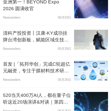
亚洲第一！BEYOND Expo
2026 圆满收官
Newseeders
06月03日
清科产投投资丨汉康-KY成功挂
牌台湾创新板，赋能区域生技资
本市场
Newseeders
05月29日
首发 |「拓邦华创」完成C轮超亿
元融资，专注于膜材料技术研发
与产业化应用
Newseeders
05月26日
520当天400万AI人，都在量子位
听这近20场演讲&对谈｜第四届
中国AIGC产业峰会
Newseeders
05月25日