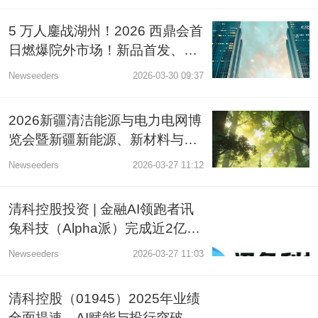
5 万人鏖战湖州！2026 西鼎会首
日燃爆院外市场！新品首发、工
商签约、趋势定调三重引爆生意
Newseeders
2026-03-30 09:37
新局
2026新疆清洁能源与电力电网博
览会暨新疆新能源、新材料与关
联产业博览会10月将启
Newseeders
2026-03-27 11:12
清科控股投资 | 金融AI领跑者讯
兔科技（Alpha派）完成近2亿元
A轮融资，携手战略伙伴共建产
Newseeders
2026-03-27 11:03
业生态
清科控股（01945）2025年业绩
全面提速，AI赋能与投行突破驱