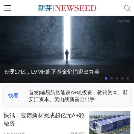
商用洗碗机租赁平台「小格智能」完成A轮融
资，六翼资本领投
滴滴悄悄成立一家旅行社
套现17亿，LVMH旗下基金悄悄退出丸美
曾估值18亿，刘诗诗赵丽颖入股的这家公司赴港IPO
京东，刚刚收编一个家电零售商
筑梦之星准备赴美IPO，国内共享办公加速洗牌
滴滴悄悄成立一家旅行社
套现17亿，LVMH旗下基金悄悄退出丸美
圆桌研讨：光的方向-光子科技的今天与未来
首发|辅易航智能获A+轮投资，敦钧资本、新
快看
安江资本、黄山战新基金出手
商业载人航天科技企业「穿越者」完成数千万
快讯｜宏德新材完成超亿元A+轮
元天使+轮融资
融资