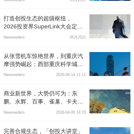
打造创投生态的超级枢纽，
2026投资界SuperLink大会定档
6月
Newseeders
05月25日
从张雪机车惊艳世界，到重庆汽
摩强势崛起：西部重庆科学城，
正成为中国汽摩中心
Newseeders
2026-04-14 11:11
商业新世界，大势仍可为：东
鹏、永辉、百事、雀巢、卡夫亨
氏、伊利等高层确认出席
Newseeders
2026-04-08 14:33
FBIF2026
完善合规生态，「创投大讲堂」