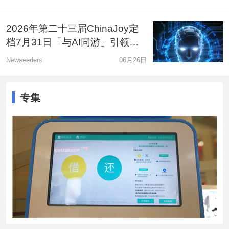
2026年第二十三届ChinaJoy定
档7月31日「与AI同游」引领全
球数字娱乐新风向
Newseeders
06月26日
专集