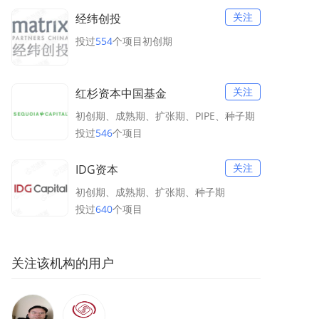
关注
经纬创投
投过
554
个项目
初创期
关注
红杉资本中国基金
初创期、成熟期、扩张期、PIPE、种子期
投过
546
个项目
关注
IDG资本
初创期、成熟期、扩张期、种子期
投过
640
个项目
关注
该机构的用户