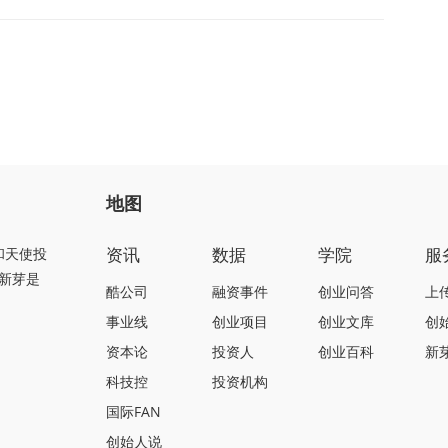
地图
资讯
数据
学院
服
和天使投
新芽是
酷公司
融资事件
创业问答
上
事业线
创业项目
创业文库
创
资本论
投资人
创业百科
新
科技控
投资机构
国际FAN
创始人说