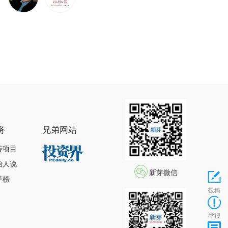
务
兄弟网站
传项目
始人说
新芽微信
芽榜
投稿
举报