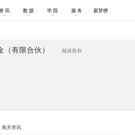
资 讯
数 据
学 院
服 务
新芽榜
）
基金（有限合伙）
顺禧股权
相关资讯